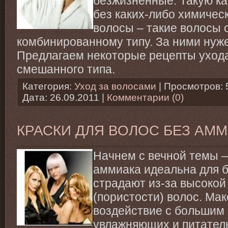
безжизненные. Такую к
без каких-либо химичес
волосы – такие волосы 
комбинированному типу. За ними нуж
Предлагаем некоторые рецепты уход
смешанного типа.
Категория:
Уход за волосами
| Просмотров: 
Дата:
26.09.2011
|
Комментарии (0)
КРАСКИ ДЛЯ ВОЛОС БЕЗ АММ
Начнем с вечной темы —
аммиака идеальна для б
страдают из-за высокой
(пористости) волос. М
воздействие с большим
увлажняющих и питател