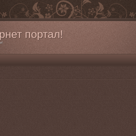
рнет портал!
м!