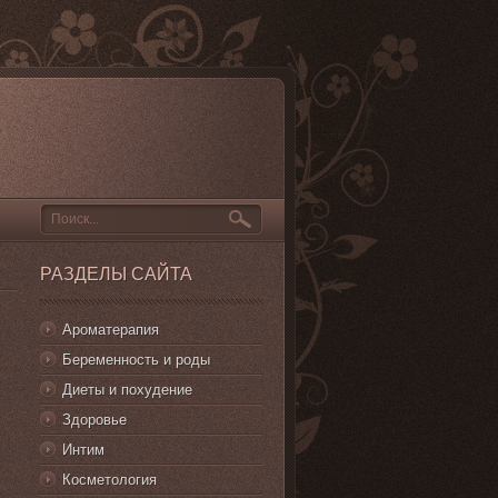
РАЗДЕЛЫ САЙТА
Ароматерапия
Беременность и роды
Диеты и похудение
Здоровье
Интим
Косметология